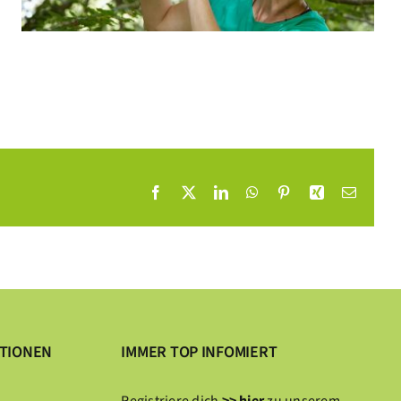
Facebook
X
LinkedIn
WhatsApp
Pinterest
Xing
Email
ATIONEN
IMMER TOP INFOMIERT