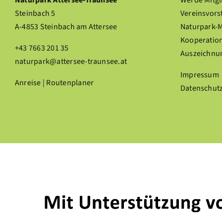
Naturpark Attersee-Traunsee
Werde Mitgl
Steinbach 5
Vereinsvors
A-4853 Steinbach am Attersee
Naturpark-
Kooperation
+43 7663 201 35
Auszeichnu
naturpark@attersee-traunsee.at
Impressum
Anreise | Routenplaner
Datenschut