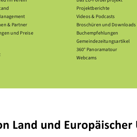
ied im Verein
Das EU-Förderprojekt
tand
Projektberichte
Management
Videos & Podcasts
en & Partner
Broschüren und Downloads
ngen und Preise
Buchempfehlungen
Gemeindezeitungsartikel
360° Panoramatour
z
Webcams