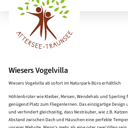
Skip
Skip
Skip
to
to
to
Content
navigation
content
Wiesers Vogelvilla
Wiesers Vogelvilla ab sofort im Naturpark-Büro erhältlich
Höhlenbrüter wie Kleiber, Meisen, Wendehals und Sperling f
genügend Platz zum Fliegenlernen. Das einzigartige Design 
und verhindert gleichzeitig, dass Nesträuber, wie z.B. Katz
Abstand zwischen Dach und Häuschen eine perfekte Temperat
unserer Website. Wenn‘s mehr als eine oder zwei Villen sein