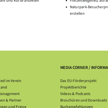
are und Kurse anbieten
Freizeitwegenetz attra
Naturpark-Besucherp
erstellen
MEDIA CORNER / INFORM
ied im Verein
Das EU-Förderprojekt
tand
Projektberichte
Management
Videos & Podcasts
en & Partner
Broschüren und Downloads
ngen und Preise
Buchempfehlungen