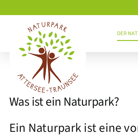
Skip
Skip
Skip
to
to
to
Content
navigation
content
DER NA
Was ist ein Naturpark?
Ein Naturpark ist eine v