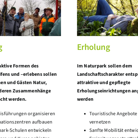
g
Erholung
aktive Formen des
Im Naturpark sollen dem
fens und –erlebens sollen
Landschaftscharakter ents
en und Gästen Natur,
attraktive und gepflegte
 deren Zusammenhänge
Erholungseinrichtungen a
acht werden.
werden
nisführungen organisieren
Touristische Angebote
mationszentren aufbauen
vernetzen
park-Schulen entwickeln
Sanfte Mobilität entwi