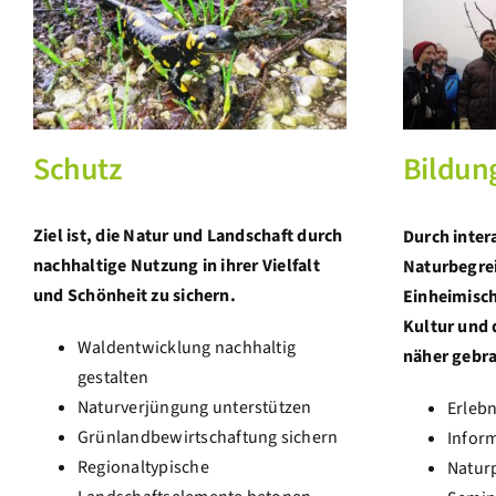
Schutz
Bildun
Ziel ist, die Natur und Landschaft durch
Durch inter
nachhaltige Nutzung in ihrer Vielfalt
Naturbegrei
und Schönheit zu sichern.
Einheimisch
Kultur und
Waldentwicklung nachhaltig
näher gebr
gestalten
Naturverjüngung unterstützen
Erleb
Grünlandbewirtschaftung sichern
Infor
Regionaltypische
Natur