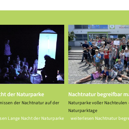
Dauerausstellung vor
htnatur begreifbar machen
geschlosse
Aktuelles
Aktuelles
ht der Naturparke
Nachtnatur begreifbar 
issen der Nachtnatur auf der
Naturparke voller Nachteulen 
Naturparktage
esen
Lange Nacht der Naturparke
weiterlesen
Nachtnatur begr