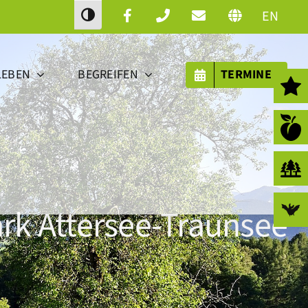
EN
Toggle High Contrast
LEBEN
BEGREIFEN
TERMINE
rk Attersee-Traunsee