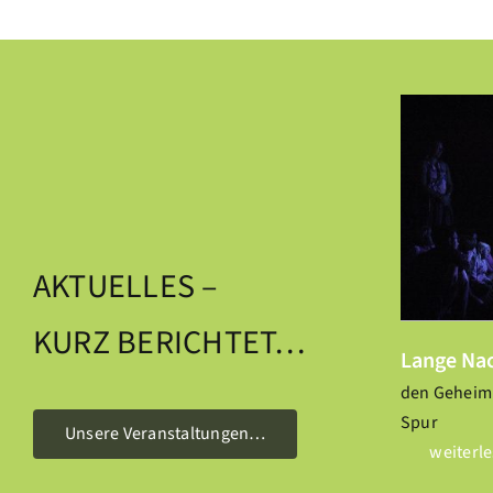
Lange Nacht der Naturparke
Nac
Aktuelles
AKTUELLES –
KURZ BERICHTET…
Lange Nac
den Geheimn
Spur
Unsere Veranstaltungen…
weiterl