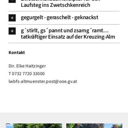
Laufsteg ins Zwetschkenreich
gegurgelt - geraschelt - geknackst
g´stirlt, gs´pannt und zsamg´ramt…
tatkräftiger Einsatz auf der Kreuzing-Alm
Kontakt
Dir. Elke Haitzinger
T 0732 7720 33000
lwbfs-altmuenster.post@ooe.gv.at